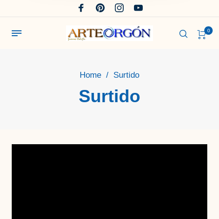
0
Home
/
Surtido
Surtido