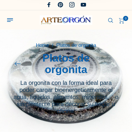
0
Home
/
Platos de orgonita
Platos de
orgonita
La orgonita con la forma ideal para
poder cargar bioenergeticamente el
agua, líquidos, alimentos, minerales… o
simplemente para decorar su hogar u
oficina.