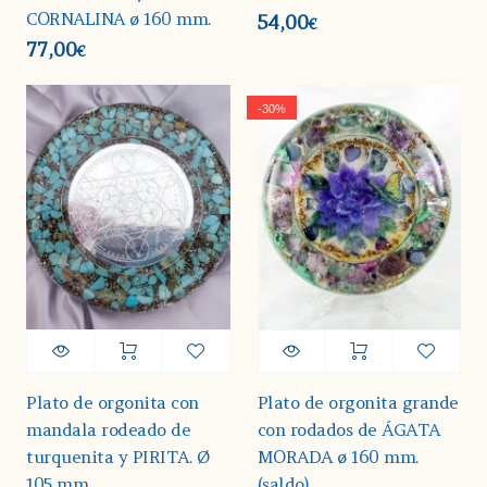
CORNALINA ø 160 mm.
54,00
€
77,00
€
-30%
Plato de orgonita con
Plato de orgonita grande
mandala rodeado de
con rodados de ÁGATA
turquenita y PIRITA. Ø
MORADA ø 160 mm.
105 mm
(saldo)