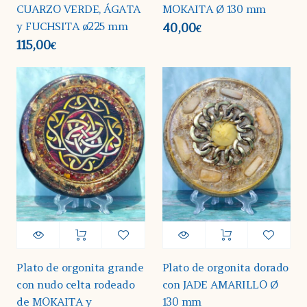
CUARZO VERDE, ÁGATA
MOKAITA Ø 130 mm
y FUCHSITA ø225 mm
40,00
€
115,00
€
Plato de orgonita grande
Plato de orgonita dorado
con nudo celta rodeado
con JADE AMARILLO Ø
de MOKAITA y
130 mm