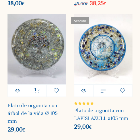
38,00
38,25
45,00
€
€
€
Vendido
Plato de orgonita con
Valorado
Plato de orgonita con
árbol de la vida Ø 105
en
5.00
de 5
LAPISLÁZULI. ø105 mm
mm
29,00
€
29,00
€