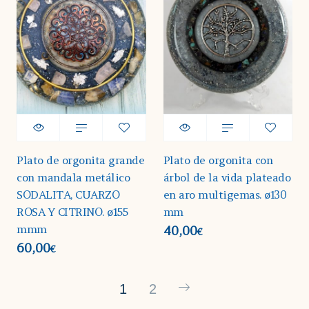
Plato de orgonita grande
Plato de orgonita con
con mandala metálico
árbol de la vida plateado
SODALITA, CUARZO
en aro multigemas. ø130
ROSA Y CITRINO. ø155
mm
mmm
40,00
€
60,00
€
1
2