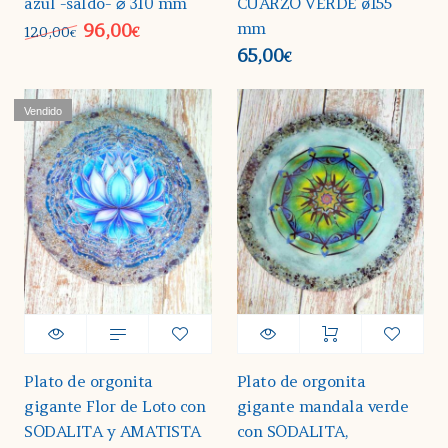
azul -saldo- ⌀ 310 mm
CUARZO VERDE ø155
mm
96,00
120,00
€
€
65,00
€
Vendido
Plato de orgonita
Plato de orgonita
gigante Flor de Loto con
gigante mandala verde
SODALITA y AMATISTA
con SODALITA,