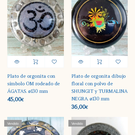
Plato de orgonita con
Plato de orgonita dibujo
símbolo OM rodeado de
floral con polvo de
ÁGATAS. ø130 mm
SHUNGIT y TURMALINA
NEGRA. ø130 mm
45,00
€
36,00
€
Vendido
Vendido