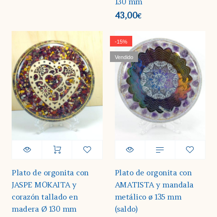
130 mm
43,00
€
-15%
Vendido
Plato de orgonita con
Plato de orgonita con
JASPE MOKAITA y
AMATISTA y mandala
corazón tallado en
metálico ø 135 mm
madera Ø 130 mm
(saldo)