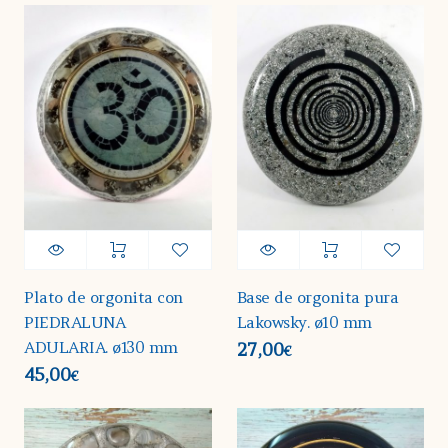
Plato de orgonita con
Base de orgonita pura
PIEDRALUNA
Lakowsky. ø10 mm
ADULARIA. ø130 mm
27,00
€
45,00
€