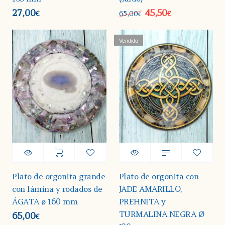
27,00
45,50
65,00
€
€
€
Vendido
Plato de orgonita grande
Plato de orgonita con
con lámina y rodados de
JADE AMARILLO,
ÁGATA ø 160 mm
PREHNITA y
TURMALINA NEGRA Ø
65,00
€