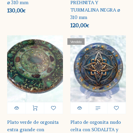
⌀ 310 mm
PREHNITA Y
TURMALINA NEGRA ⌀
130,00
€
310 mm
120,00
€
Vendido
Plato verde de orgonita
Plato de orgonita nudo
extra grande con
celta con SODALITA y