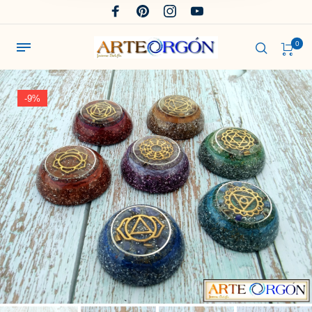
0
-9%