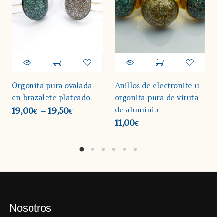
Orgonita pura ovalada
Anillos de electronite u
en brazalete plateado.
orgonita pura de viruta
de aluminio
19,00
19,50
–
€
€
11,00
€
Nosotros