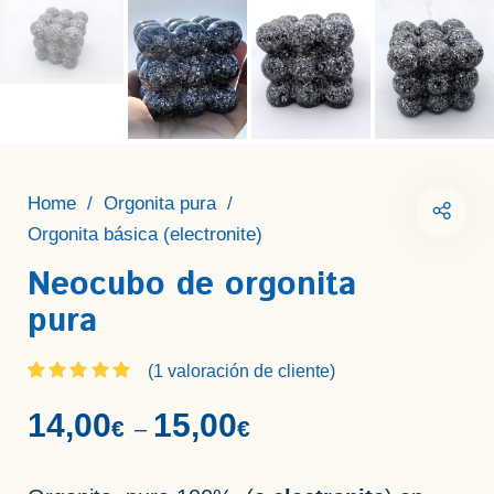
Home
/
Orgonita pura
/
Orgonita básica (electronite)
Neocubo de orgonita
pura
(
1
valoración de cliente)
Valorado
1
5.00
14,00
15,00
€
€
–
sobre 5
basado en
puntuación
de cliente