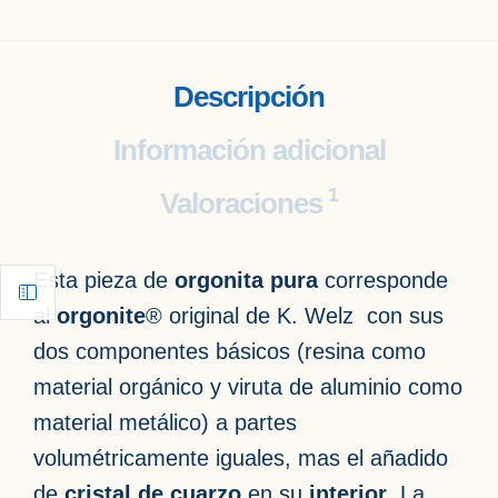
Descripción
Información adicional
1
Valoraciones
Esta pieza de
orgonita pura
corresponde
al
orgonite
® original de K. Welz con sus
dos componentes básicos (resina como
material orgánico y viruta de aluminio como
material metálico) a partes
volumétricamente iguales, mas el añadido
de
cristal de cuarzo
en su
interior
. La