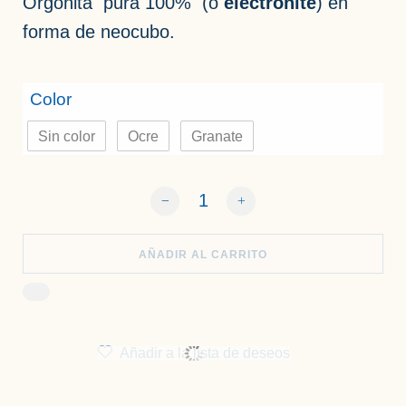
Orgonita pura 100% (o
electronite
) en
forma de neocubo.
Color
Sin color
Ocre
Granate
Neocubo de orgonita pura cantidad
AÑADIR AL CARRITO
Añadir a la lista de deseos