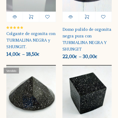
Domo pulido de orgonita
Valorado
Colgante de orgonita con
negra pura con
en
5.00
de 5
TURMALINA NEGRA y
TURMALINA NEGRA Y
SHUNGIT.
SHUNGIT
14,00
18,50
–
€
€
22,00
30,00
–
€
€
Vendido