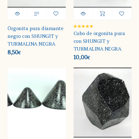
Orgonita pura diamante
Valorado
Cubo de orgonita pura
negro con SHUNGIT y
en
5.00
de 5
con SHUNGIT y
TURMALINA NEGRA
TURMALINA NEGRA
8,50
€
10,00
€