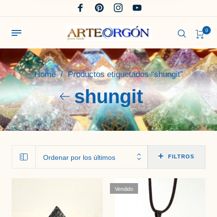
0
Home
/
Productos etiquetados “shungit”
shungit
Ordenar por los últimos
FILTROS
Vendido