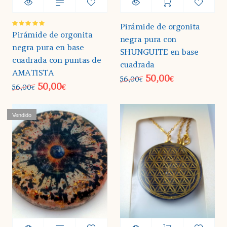
Pirámide de orgonita
Valorado
Pirámide de orgonita
negra pura con
en
5.00
de 5
negra pura en base
SHUNGUITE en base
cuadrada con puntas de
cuadrada
AMATISTA
50,00
56,00
€
€
50,00
56,00
€
€
Vendido