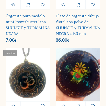
Orgonite puro modelo
Plato de orgonita dibujo
mini ¨towerbuster¨ con
floral con polvo de
SHUNGIT y TURMALINA
SHUNGIT y TURMALINA
NEGRA
NEGRA. ø130 mm
7,00
36,00
€
€
Vendido