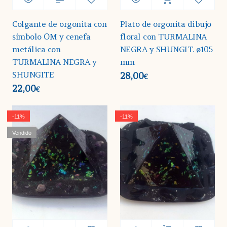
Colgante de orgonita con
Plato de orgonita dibujo
símbolo OM y cenefa
floral con TURMALINA
metálica con
NEGRA y SHUNGIT. ø105
TURMALINA NEGRA y
mm
SHUNGITE
28,00
€
22,00
€
-11%
-11%
Vendido