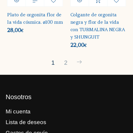
Plato de orgonita flor de
Colgante de orgonita
la vida cósmica. ø100 mm
negra y flor de la vida
con TURMALINA NEGRA
28,00
€
y SHUNGUIT
22,00
€
1
2
Nosotros
Mi cuenta
Lista de deseos
Gastos de envío